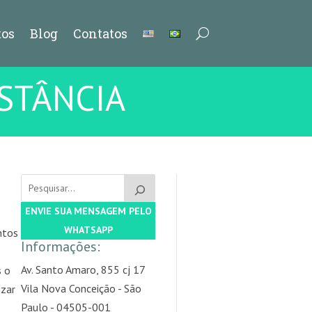
os
Blog
Contatos
STÂNCIA
ENVIE SUA MENSAGEM PELO
WHATSAPP
ntos
Informações:
Av. Santo Amaro, 855 cj 17
s o
Vila Nova Conceição - São
izar
Paulo - 04505-001