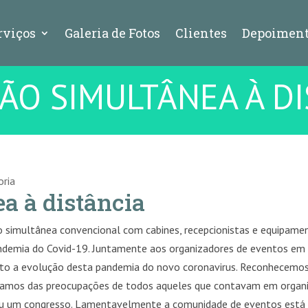
rviços
Galeria de Fotos
Clientes
Depoiment
ÃO SIMULTÂNEA À DI
oria
a à distância
o simultânea convencional com cabines, recepcionistas e equipame
andemia do Covid-19. Juntamente aos organizadores de eventos em
o a evolução desta pandemia do novo coronavirus. Reconhecemo
lhamos das preocupações de todos aqueles que contavam em organ
ou um congresso. Lamentavelmente a comunidade de eventos está