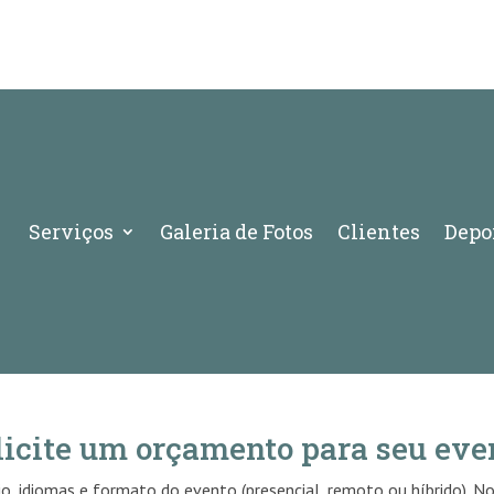
Serviços
Galeria de Fotos
Clientes
Depo
licite um orçamento para seu eve
o, idiomas e formato do evento (presencial, remoto ou híbrido). N