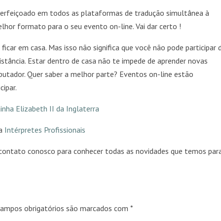
aperfeiçoado em todos as plataformas de tradução simultânea à
elhor formato para o seu evento on-line. Vai dar certo !
car em casa. Mas isso não significa que você não pode participar 
istância. Estar dentro de casa não te impede de aprender novas
mputador. Quer saber a melhor parte? Eventos on-line estão
ipar.
nha Elizabeth II da Inglaterra
da
Intérpretes Profissionais
 contato conosco para conhecer todas as novidades que temos par
ampos obrigatórios são marcados com
*