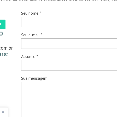
Seu nome *
P
o
Seu e-mail *
com.br
is:
Assunto *
Sua mensagem