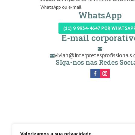
WhatsApp ou e-mail.
WhatsApp
(11) 9 9934-4647 POR WHATSAP
E-mail corporativ

vivian@interpretesprofissionais.

SIga-nos nas Redes Socia
Valorizamos a sua privacidade.