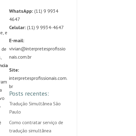
WhatsApp:
(11) 9 9934
4647
Celular:
(11) 9 9934-4647
e, e
E-mail:
o
vivian@interpretesprofissio
g de
nais.com.br
,
ncia
Site:
interpretesprofissionais.com.
oram
br
a
Posts recentes:
ivo
Tradução Simultânea São
o
Paulo
Como contratar serviço de
ê
tradução simultânea