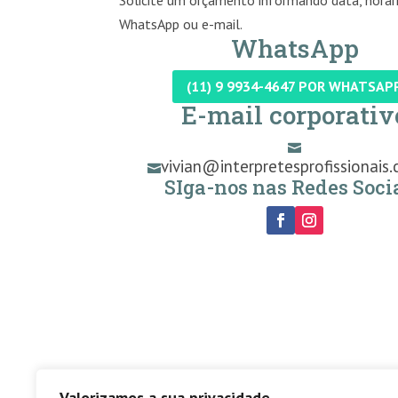
Solicite um orçamento informando data, horári
WhatsApp ou e-mail.
WhatsApp
(11) 9 9934-4647 POR WHATSAP
E-mail corporativ

vivian@interpretesprofissionais.

SIga-nos nas Redes Socia
Valorizamos a sua privacidade.