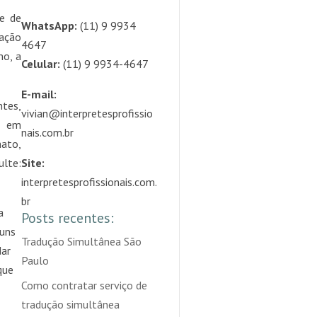
ie de
WhatsApp:
(11) 9 9934
lação
4647
mo, a
Celular:
(11) 9 9934-4647
E-mail:
tes,
vivian@interpretesprofissio
, em
nais.com.br
mato,
ulte:
Site:
interpretesprofissionais.com.
br
a
Posts recentes:
guns
Tradução Simultânea São
dar
Paulo
que
Como contratar serviço de
tradução simultânea