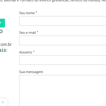
o, idiomas e formato do evento (presencial, remoto ou híbrido). N
Seu nome *
P
o
Seu e-mail *
com.br
is:
Assunto *
Sua mensagem