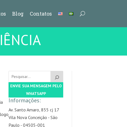
os
Blog
Contatos
IÊNCIA
ENVIE SUA MENSAGEM PELO
WHATSAPP
Informações:
ia
Av. Santo Amaro, 855 cj 17
álogo
Vila Nova Conceição - São
Paulo - 04505-001