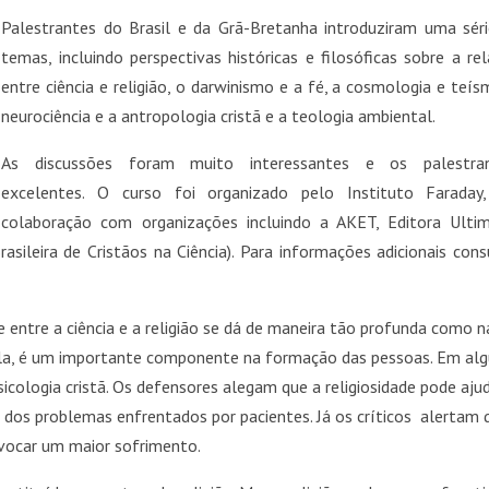
Palestrantes do Brasil e da Grã-Bretanha introduziram uma sér
temas, incluindo perspectivas históricas e filosóficas sobre a re
entre ciência e religião, o darwinismo e a fé, a cosmologia e teís
neurociência e a antropologia cristã e a teologia ambiental.
As discussões foram muito interessantes e os palestran
excelentes. O curso foi organizado pelo Instituto Faraday
colaboração com organizações incluindo a AKET, Editora Ulti
rasileira de Cristãos na Ciência). Para informações adicionais cons
tre a ciência e a religião se dá de maneira tão profunda como n
 dela, é um importante componente na formação das pessoas. Em al
cologia cristã. Os defensores alegam que a religiosidade pode aju
os problemas enfrentados por pacientes. Já os críticos alertam 
vocar um maior sofrimento.