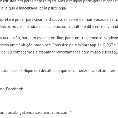
nstituída em parte pela religião. Mas a religião pode gerar o fanat
a, o que é inaceitável pela psicologia.
prete é poder participar de discussões sobre os mais variados tem
tópicos novos…..todos os dias o nosso trabalho é diferente e variad
 sua reunião, para um evento on-line, para um treinamento, worksh
ós temos uma solução para você. Consulte pelo WhatsApp 11 9 9934
Covid-19 começamos a trabalhar remotamente com muito sucesso,
issionais
e explique em detalhes o que você necessita; retornarem
no Facebook.
ampos obrigatórios são marcados com
*