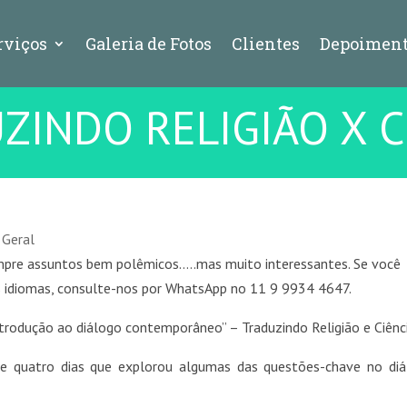
rviços
Galeria de Fotos
Clientes
Depoiment
ZINDO RELIGIÃO X C
 Geral
mpre assuntos bem polêmicos…..mas muito interessantes. Se você
es idiomas, consulte-nos por WhatsApp no 11 9 9934 4647.
introdução ao diálogo contemporâneo” – Traduzindo Religião e Ciênc
 de quatro dias que explorou algumas das questões-chave no di