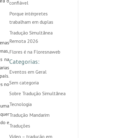
ara o
confiável
Porque intérpretes
trabalham em duplas
Tradução Simultânea
Remota 2026
uenas
enas,
Flores é na Floresnaweb
as na
Categorias:
arias
Eventos em Geral
aís.
Sem categoria
es no
Sobre Tradução Simultânea
Tecnologia
e uma
lquer
Tradução Mandarim
ado e
Traduções
Vídeo – tradução em