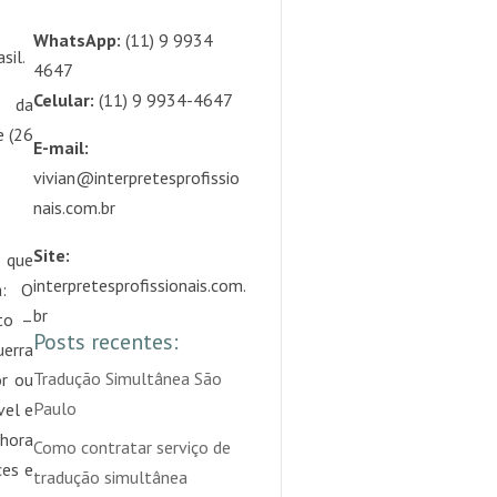
WhatsApp:
(11) 9 9934
sil.
4647
Celular:
(11) 9 9934-4647
a da
e (26
E-mail:
vivian@interpretesprofissio
nais.com.br
Site:
 que
interpretesprofissionais.com.
a: O
br
to –
Posts recentes:
uerra
Tradução Simultânea São
or ou
Paulo
vel e
 hora
Como contratar serviço de
ces e
tradução simultânea