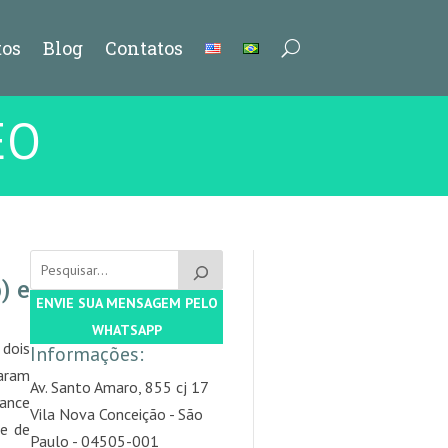
os
Blog
Contatos
EO
) e
ENVIE SUA MENSAGEM PELO
WHATSAPP
 dois
Informações:
caram
Av. Santo Amaro, 855 cj 17
iance
Vila Nova Conceição - São
de de
Paulo - 04505-001