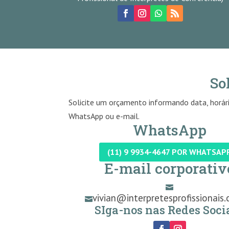
So
Solicite um orçamento informando data, horári
WhatsApp ou e-mail.
WhatsApp
(11) 9 9934-4647 POR WHATSAP
E-mail corporativ

vivian@interpretesprofissionais.

SIga-nos nas Redes Socia