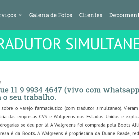
rviços
Galeria de Fotos
Clientes
Depoiment
RADUTOR SIMULTAN
a
ue 11 9 9934 4647 (vivo com whatsapp
 o seu trabalho.
sobre o varejo farmacêutico (com tradutor simultaneo). Vieram
ória das empresas CVS e Walgreens nos Estados Unidos e expli
drogarias se deu por lá. A Walgreens foi comprada pela Boots All
esa é da Boots. A Walgreens é proprietária da Duane Reade, re