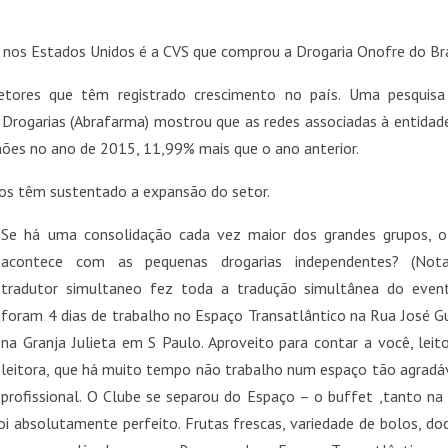
 nos Estados Unidos é a CVS que comprou a Drogaria Onofre do Bra
tores que têm registrado crescimento no país. Uma pesquis
 Drogarias (Abrafarma) mostrou que as redes associadas à entidad
ões no ano de 2015, 11,99% mais que o ano anterior.
os têm sustentado a expansão do setor.
Se há uma consolidação cada vez maior dos grandes grupos, o
acontece com as pequenas drogarias independentes? (Not
tradutor simultaneo fez toda a tradução simultânea do even
foram 4 dias de trabalho no Espaço Transatlântico na Rua José G
na Granja Julieta em S Paulo. Aproveito para contar a você, leit
leitora, que há muito tempo não trabalho num espaço tão agradá
profissional. O Clube se separou do Espaço – o buffet ,tanto na
 absolutamente perfeito. Frutas frescas, variedade de bolos, do