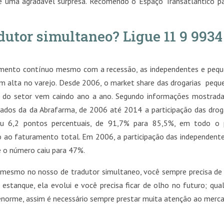
e uma agradável surpresa. Recomendo o Espaço Transatlântico p
dutor simultaneo? Ligue 11 9 9934
imento contínuo mesmo com a recessão, as independentes e peq
em alta no varejo. Desde 2006, o market share das drogarias pequ
al do setor vem caindo ano a ano. Segundo informações mostrad
dados da da Abrafarma, de 2006 até 2014 a participação das drog
ou 6,2 pontos percentuais, de 91,7% para 85,5%, em todo o p
ao faturamento total. Em 2006, a participação das independent
 o número caiu para 47%.
o, mesmo no nosso de tradutor simultaneo, você sempre precisa d
estanque, ela evolui e você precisa ficar de olho no futuro; qua
enorme, assim é necessário sempre prestar muita atenção ao merc