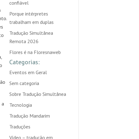
confiável
a
Porque intérpretes
nto.
trabalham em duplas
es
Tradução Simultânea
to
Remota 2026
Flores é na Floresnaweb
,
Categorias:
ro
Eventos em Geral
são
Sem categoria
Sobre Tradução Simultânea
 a
Tecnologia
Tradução Mandarim
Traduções
Vídeo – tradução em