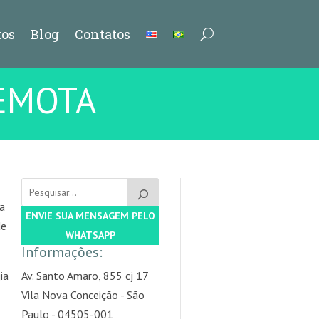
os
Blog
Contatos
EMOTA
na
ENVIE SUA MENSAGEM PELO
de
WHATSAPP
Informações:
ia
Av. Santo Amaro, 855 cj 17
Vila Nova Conceição - São
Paulo - 04505-001