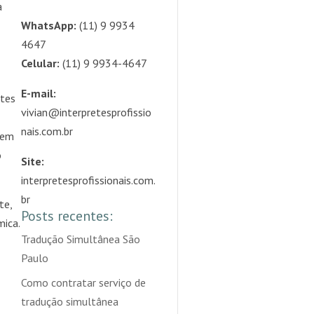
a
WhatsApp:
(11) 9 9934
4647
Celular:
(11) 9 9934-4647
E-mail:
etes
vivian@interpretesprofissio
nais.com.br
vem
o
Site:
interpretesprofissionais.com.
br
te,
Posts recentes:
mica.
Tradução Simultânea São
Paulo
Como contratar serviço de
tradução simultânea