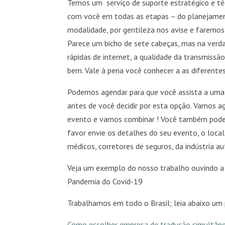
Temos um serviço de suporte estratégico e téc
com você em todas as etapas – do planejament
modalidade, por gentileza nos avise e faremo
Parece um bicho de sete cabeças, mas na verda
rápidas de internet, a qualidade da transmiss
bem. Vale à pena você conhecer a as diferent
Podemos agendar para que você assista a um
antes de você decidir por esta opção. Vamos 
evento e vamos combinar ! Você também pode e
favor envie os detalhes do seu evento, o local,
médicos, corretores de seguros, da indústria 
Veja um exemplo do nosso trabalho ouvindo 
Pandemia do Covid-19
Trabalhamos em todo o Brasil; leia abaixo um
Como escolher empresa de tradução simultâne