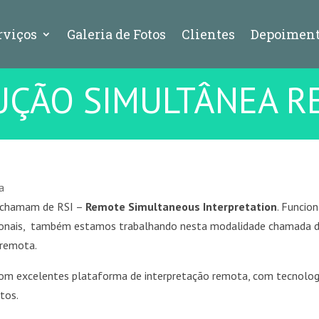
rviços
Galeria de Fotos
Clientes
Depoiment
UÇÃO SIMULTÂNEA R
a
 chamam de RSI –
Remote Simultaneous Interpretation
. Funcio
ssionais, também estamos trabalhando nesta modalidade chamada 
 remota.
om excelentes plataforma de interpretação remota, com tecnolog
tos.