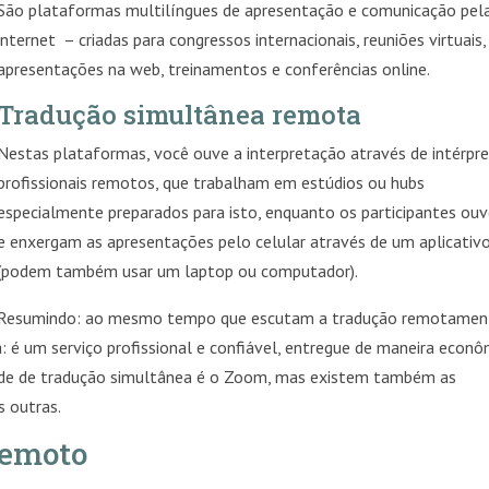
São plataformas multilíngues de apresentação e comunicação pel
internet – criadas para congressos internacionais, reuniões virtuais,
apresentações na web, treinamentos e conferências online.
Tradução simultânea remota
Nestas plataformas, você ouve a interpretação através de intérpr
profissionais remotos, que trabalham em estúdios ou hubs
especialmente preparados para isto, enquanto os participantes ou
e enxergam as apresentações pelo celular através de um aplicativ
(podem também usar um laptop ou computador).
Resumindo: ao mesmo tempo que escutam a tradução remotamen
 é um serviço profissional e confiável, entregue de maneira econô
ade de tradução simultânea é o Zoom, mas existem também as
s outras.
remoto