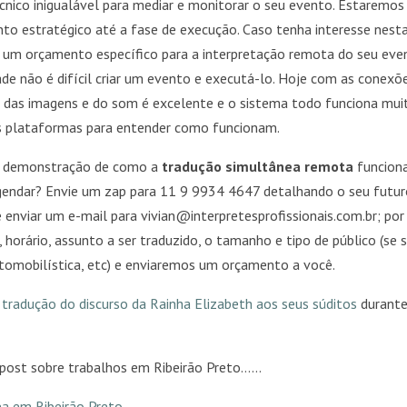
nico inigualável para mediar e monitorar o seu evento. Estaremos
o estratégico até a fase de execução. Caso tenha interesse nest
s um orçamento específico para a interpretação remota do seu eve
de não é difícil criar um evento e executá-lo. Hoje com as conexõ
ão das imagens e do som é excelente e o sistema todo funciona mui
es plataformas para entender como funcionam.
a demonstração de como a
tradução simultânea remota
funciona
agendar? Envie um zap para 11 9 9934 4647 detalhando o seu futu
nviar um e-mail para vivian@interpretesprofissionais.com.br; por
 horário, assunto a ser traduzido, o tamanho e tipo de público (se 
automobilística, etc) e enviaremos um orçamento a você.
a
tradução do discurso da Rainha Elizabeth aos seus súditos
durante
 post sobre trabalhos em Ribeirão Preto……
a em Ribeirão Preto