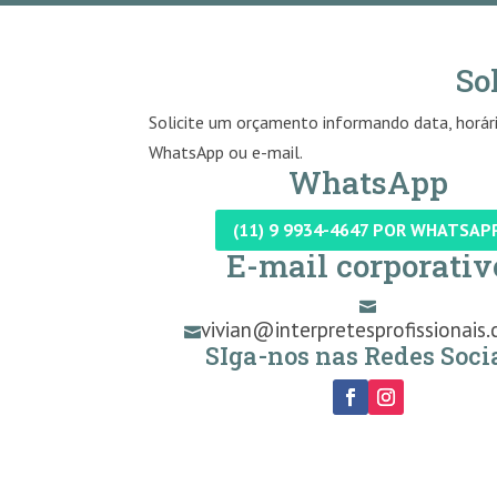
So
Solicite um orçamento informando data, horári
WhatsApp ou e-mail.
WhatsApp
(11) 9 9934-4647 POR WHATSAP
E-mail corporativ

vivian@interpretesprofissionais.

SIga-nos nas Redes Socia