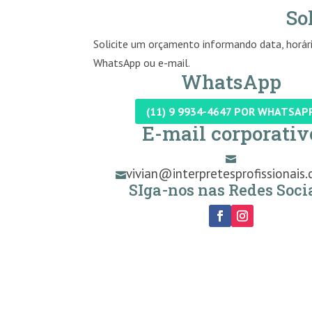
So
Solicite um orçamento informando data, horári
WhatsApp ou e-mail.
WhatsApp
(11) 9 9934-4647 POR WHATSAP
E-mail corporativ

vivian@interpretesprofissionais.

SIga-nos nas Redes Socia